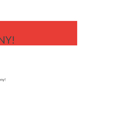
NY!
eny!