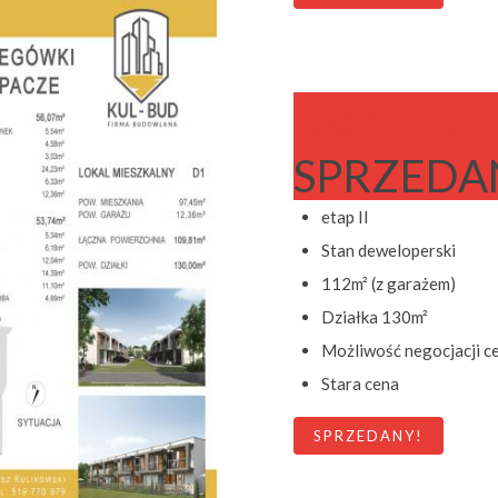
Dom H1
SPRZEDA
etap II
Stan deweloperski
112m² (z garażem)
Działka 130m²
Możliwość negocjacji c
Stara cena
SPRZEDANY!