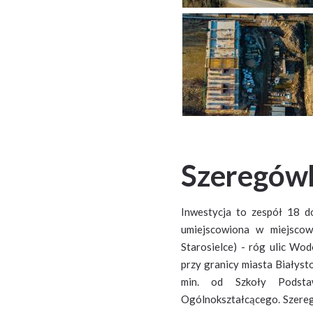
Szeregówk
Inwestycja to zespół 18 
umiejscowiona w miejscow
Starosielce) - róg ulic Wod
przy granicy miasta Białysto
min. od Szkoły Pods
Ogólnokształcącego. Szere