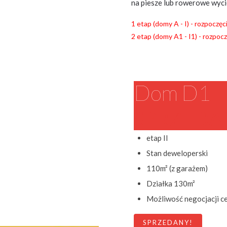
na piesze lub rowerowe wyci
1 etap (domy A - I) - rozpoczęc
2 etap (domy A1 - I1) - rozpocz
Dom D1
SPRZEDA
etap II
Stan deweloperski
110m² (z garażem)
Działka 130m²
Możliwość negocjacji c
SPRZEDANY!