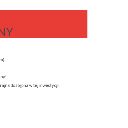
NY
em)
eny!
ajna dostępna w tej inwestycji!