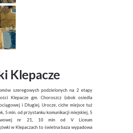
i Klepacze
domów szeregowych podzielonych na 2 etapy
ości Klepacze gm. Choroszcz (obok osiedla
ociągowej i Długiej. Urocze, ciche miejsce tuż
k, 5 min. od przystanku komunikacji miejskiej, 5
tawowej nr 21, 10 min od V Liceum
gówki w Klepaczach to świetna baza wypadowa