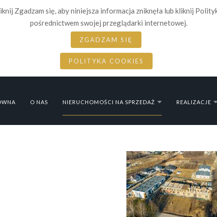
iknij Zgadzam się, aby niniejsza informacja zniknęła lub kliknij Polit
pośrednictwem swojej przeglądarki internetowej.
ZGADZAM SIĘ
POLITYKA COOKIES
ÓWNA
O NAS
NIERUCHOMOŚCI NA SPRZEDAŻ
REALIZACJE