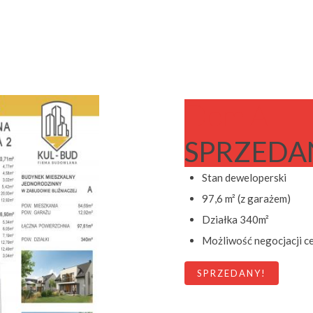
Dom A
SPRZEDA
Stan deweloperski
97,6 m² (z garażem)
Działka 340m²
Możliwość negocjacji c
SPRZEDANY!