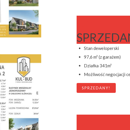
Dom F
SPRZEDA
Stan deweloperski
97,6 m² (z garażem)
Działka 341m²
Możliwość negocjacji c
SPRZEDANY!
Dom G