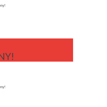
eny!
NY!
eny!