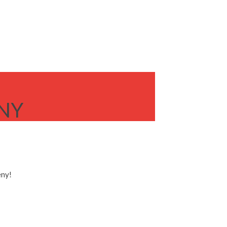
NY
eny!