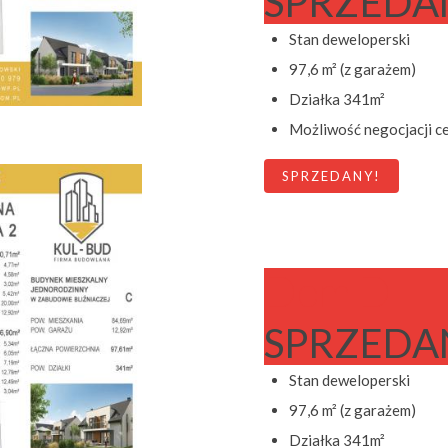
SPRZEDA
Stan deweloperski
97,6 m² (z garażem)
Działka 341m²
Możliwość negocjacji c
SPRZEDANY!
Dom D
SPRZEDA
Stan deweloperski
97,6 m² (z garażem)
Działka 341m²