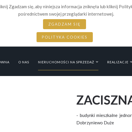
iknij Zgadzam się, aby niniejsza informacja zniknęła lub kliknij Polit
pośrednictwem swojej przeglądarki internetowej.
ZGADZAM SIĘ
POLITYKA COOKIES
ÓWNA
O NAS
NIERUCHOMOŚCI NA SPRZEDAŻ
REALIZACJE
ZACISZN
- budynki mieszkalne jednor
Dobrzyniewo Duże