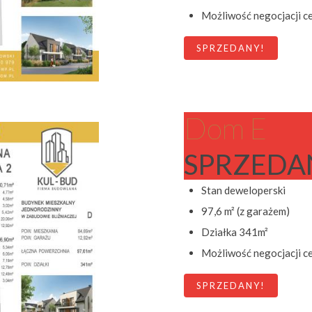
Możliwość negocjacji c
SPRZEDANY!
Dom E
SPRZEDA
Stan deweloperski
97,6 m² (z garażem)
Działka 341m²
Możliwość negocjacji c
SPRZEDANY!