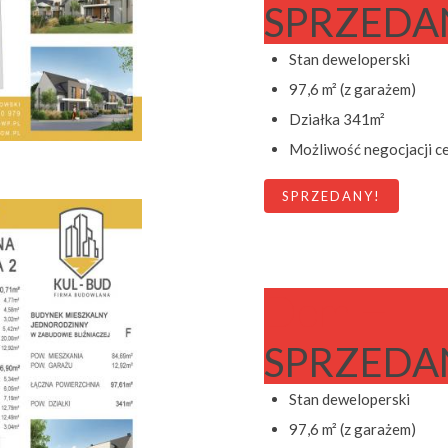
SPRZEDA
Stan deweloperski
97,6 m² (z garażem)
Działka 341m²
Możliwość negocjacji c
SPRZEDANY!
Dom H
SPRZEDA
Stan deweloperski
97,6 m² (z garażem)