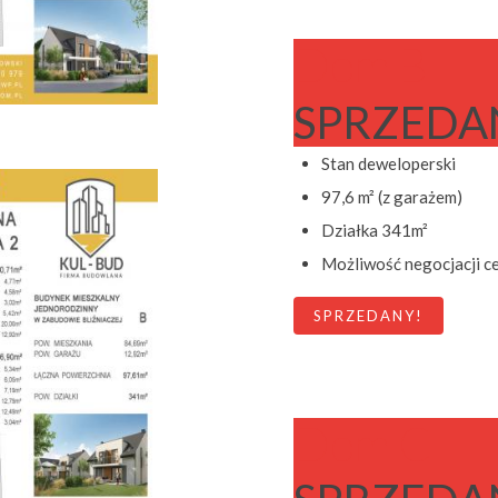
Dom B
SPRZEDA
Stan deweloperski
97,6 m² (z garażem)
Działka 341m²
Możliwość negocjacji c
SPRZEDANY!
Dom C