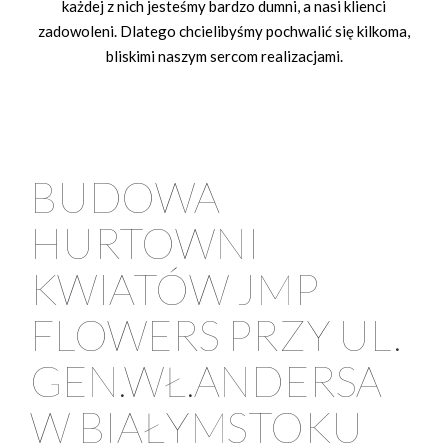
każdej z nich jesteśmy bardzo dumni, a nasi klienci
zadowoleni. Dlatego chcielibyśmy pochwalić się kilkoma,
bliskimi naszym sercom realizacjami.
BUDOWA
HURTOWNI
KWIATÓW JMP
FLOWERS PRZY UL.
GEN.WŁ.ANDERSA
W BIAŁYMSTOKU