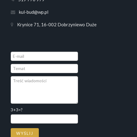
kul-bud@wp.pl
Krynice 71, 16-002 Dobrzyniewo Duże
3+3=?